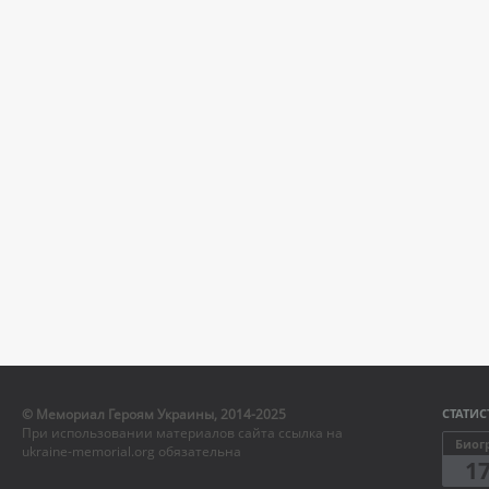
© Мемориал Героям Украины, 2014-2025
СТАТИС
При использовании материалов сайта ссылка на
Биог
ukraine-memorial.org обязательна
1