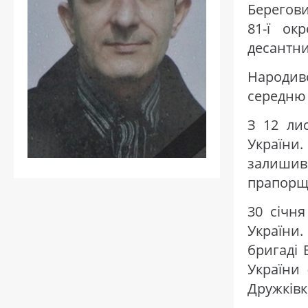
Берегов
81-ї ок
десантни
Народив
середню
З 12 ли
України.
залишив
прапорщи
30 січн
України.
бригаді 
України 
Дружківк