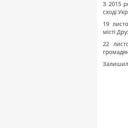
З 2015 р
сході Укр
19 лист
місті Др
22 лист
громадян
Залишили