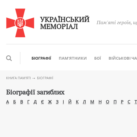
УКРАЇНСЬКИЙ
Пам'яті героїв, щ
МЕМОРІАЛ
БІОГРАФІЇ
ПАМ'ЯТНИКИ
БОЇ
ВІЙСЬКОВІ Ч
КНИГА ПАМ′ЯТІ
БІОГРАФІЇ
Біографії загиблих
А
Б
В
Г
Д
Є
Ж
З
І
Й
К
Л
М
Н
О
П
Р
С
Т