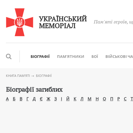
УКРАЇНСЬКИЙ
Пам'яті героїв, щ
МЕМОРІАЛ
БІОГРАФІЇ
ПАМ'ЯТНИКИ
БОЇ
ВІЙСЬКОВІ Ч
КНИГА ПАМ′ЯТІ
БІОГРАФІЇ
Біографії загиблих
А
Б
В
Г
Д
Є
Ж
З
І
Й
К
Л
М
Н
О
П
Р
С
Т