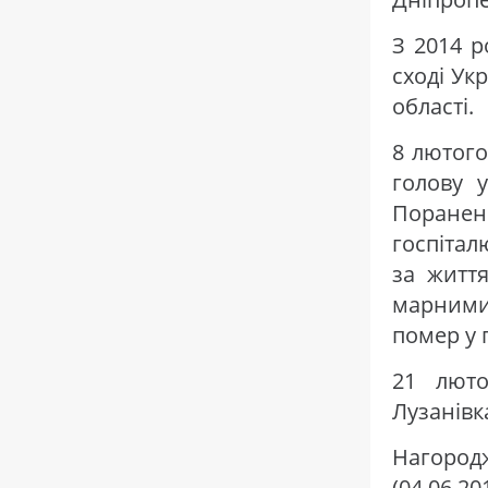
З 2014 р
сході Ук
області.
8 лютого
голову 
Поранен
госпітал
за житт
марними
помер у 
21 люто
Лузанівк
Нагоро
(04.06.20