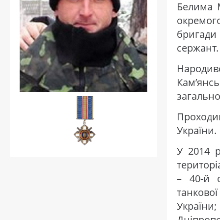
Белима 
окремого
бригади
сержант.
Народи
Кам’янс
загально
Проходив
України.
У 2014 
територі
– 40-й 
танково
України
Дніпропе