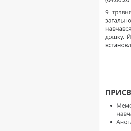
9 травня
загальн
навчавс
дошку. Й
встановл
ПРИСВ
Мемо
навч
Анот