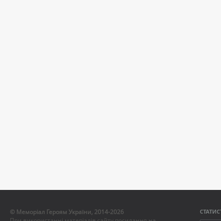
© Меморіал Героям України, 2014-2026
СТАТИС
При використанні матеріалів сайту посилання на