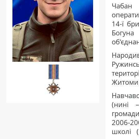
Чабан 
операти
14-ї бр
Богуна
об‘єднан
Народи
Ружинс
терито
Житомир
Навчавс
(нині 
громади
2006-20
школі (