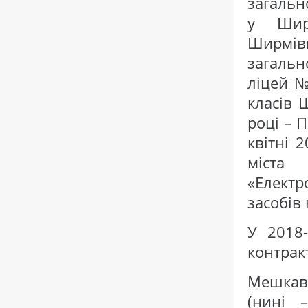
загальн
у Ширм
Ширмів
загальн
ліцей №
класів 
році – 
квітні 
міст
«Елект
засобів 
У 2018
контрак
Мешкав
(нині 