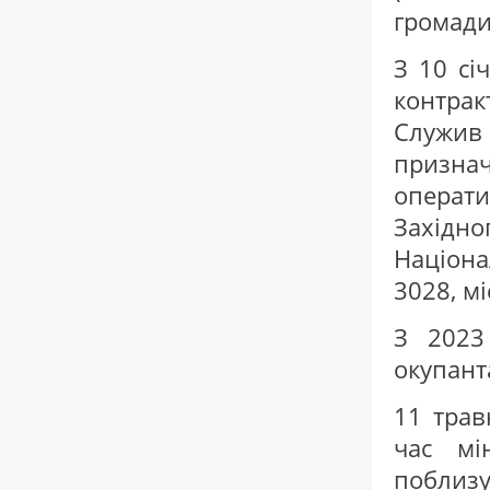
громади
З 10 сі
контрак
Служи
признач
операт
Західно
Націона
3028, мі
З 2023
окупант
11 трав
час мі
поблиз