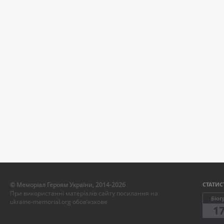
© Меморіал Героям України, 2014-2026
СТАТИС
При використанні матеріалів сайту посилання на
Біог
ukraine-memorial.org обов‘язкове
1