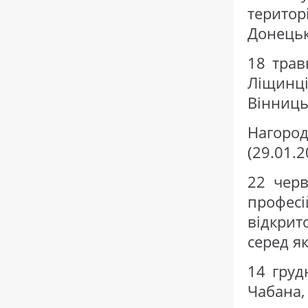
терито
Донецьк
18 трав
Ліщин
Вінниць
Нагоро
(29.01.2
22 чер
профес
відкри
серед як
14 груд
Чабана,