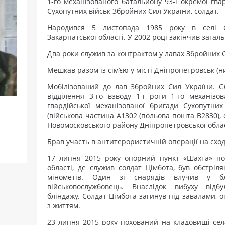
1-го механізованого батальйону 93-ї окремої гва
Сухопутних військ Збройних Сил України, солдат.
Народився 5 листопада 1985 року в селі С
Закарпатської області. У 2002 році закінчив зага
Два роки служив за контрактом у лавах Збройних 
Мешкав разом із сім’єю у місті Дніпропетровськ (ни
Мобілізований до лав Збройних Сил України. Сл
відділення 3-го взводу 1-ї роти 1-го механізо
гвардійської механізованої бригади Сухопутни
(військова частина А1302 (польова пошта В2830),
Новомосковського району Дніпропетровської облас
Брав участь в антитерористичній операції на сход
17 липня 2015 року опорний пункт «Шахта» поб
області, де служив солдат Цімбота, був обстрі
мінометів. Один зі снарядів влучив у бл
військовослужбовець. Внаслідок вибуху відб
бліндажу. Солдат Цімбота загинув під завалами,
з життям.
23 липня 2015 року похований на кладовищі сел