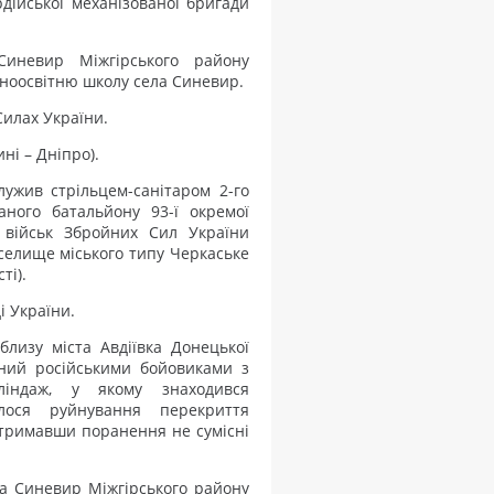
рдійської механізованої бригади
иневир Міжгірського району
льноосвітню школу села Синевир.
Силах України.
ні – Дніпро).
ужив стрільцем-санітаром 2-го
ваного батальйону 93-ї окремої
х військ Збройних Сил України
 селище міського типу Черкаське
ті).
і України.
лизу міста Авдіївка Донецької
ляний російськими бойовиками з
індаж, у якому знаходився
улося руйнування перекриття
 отримавши поранення не сумісні
а Синевир Міжгірського району