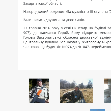
Закарпатської області.
Нагороджений орденом «За мужність» III ступеня (2
Залишились дружина та двоє синів.
27 травня 2016 року в селі Синевир на будівлі з
907), де навчався Герой, йому відкрито мемо
Голови Закарпатської обласної державної адміні
центральну вулицю без назви у житловому мікр
частково, від будинків №974 до №1047, переймено