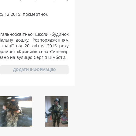
5.12.2015; посмертно).
агальноосвітньої школи (будинок
ріальну дошку. Розпорядженням
страції від 20 квітня 2016 року
орайоні «Кривий» села Синевир
вано на вулицю Сергія Цімботи.
ДОДАТИ ІНФОРМАЦІЮ