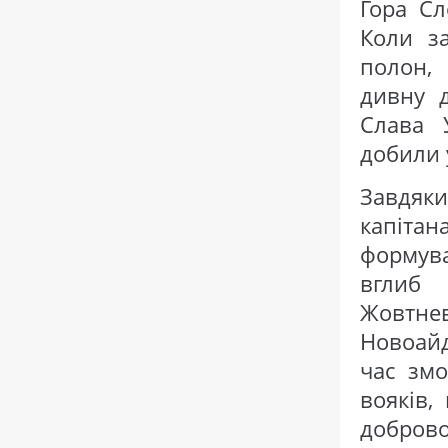
Гора Сл
Коли з
полон,
дивну д
Слава У
добили 
Завдяк
капіта
формув
вглиб 
Жовтне
Новоайд
час змо
вояків,
добров