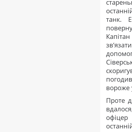
старень
останн
танк. 
поверн
Капіта
зв‘яза
допом
Сіверс
скоригу
погоди
вороже 
Проте д
вдалося
офіцер
останні