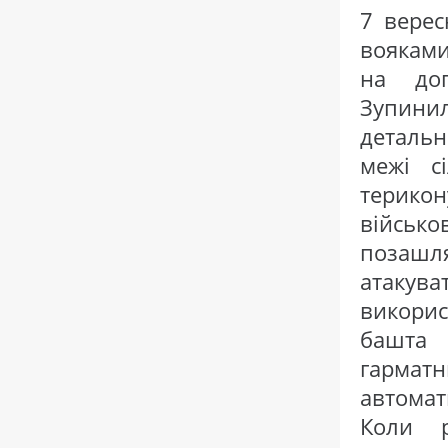
7 верес
вояками
на доп
Зупини
детальн
межі с
терико
військ
позашл
атакув
викори
башта
гарматн
автома
Коли р