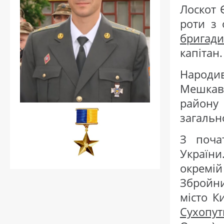
Лоскот 
роти з
бригади
капітан.
Народив
Мешкав 
району 
загальн
З поча
України
окремі
Збройн
місто К
Сухопут