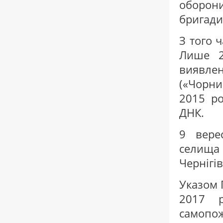
оборони
бригади
З того 
Лише 2
виявле
(«Чорни
2015 ро
ДНК.
9 вере
селища
Чернігів
Указом 
2017 р
самопо