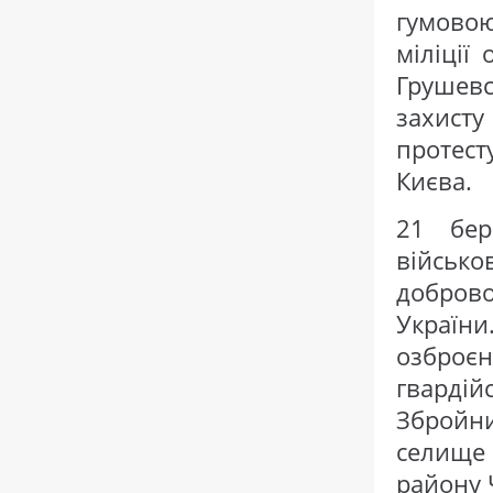
гумовою
міліції
Грушевс
захис
протес
Києва.
21 бер
військ
добров
Україн
озброє
гвардій
Збройн
селище 
району Ч