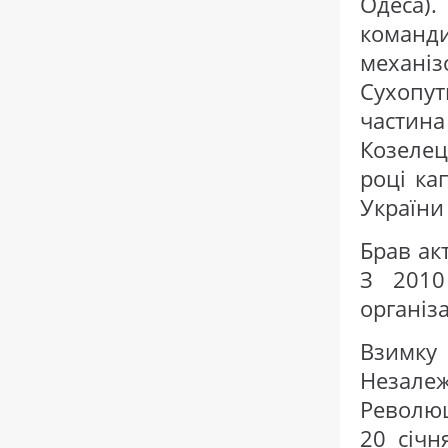
Одеса)
коман
механі
Сухопут
частин
Козелец
році ка
України 
Брав ак
З 2010
організ
Взимку
Незалеж
Революц
20 січ