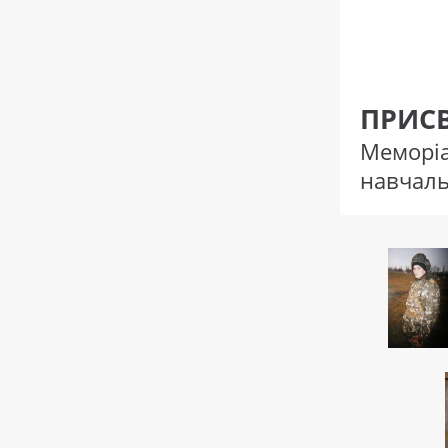
ПРИС
Меморі
навчаль