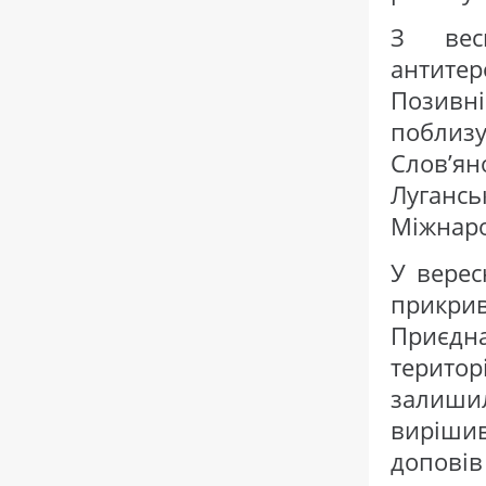
З вес
антите
Позивні
побли
Слов’я
Луганськ
Міжнаро
У верес
прикри
Приєд
терит
залишил
вирішив
доповів