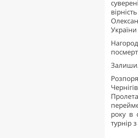
суверен
вірніст
Олексан
України
Нагород
посмерт
Залишил
Розпор
Чернігі
Пролет
перейме
року в 
турнір з