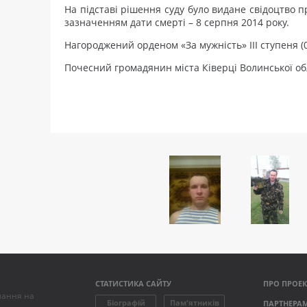
На підставі рішення суду було видане свідоцтво п
зазначенням дати смерті – 8 серпня 2014 року.
Нагороджений орденом «За мужність» III ступеня (0
Почесний громадянин міста Ківерці Волинської обл
СТАТИСТИКА САЙТУ
ПРО ПРОЕК
лання на
Біографій
Пам'ятників
ПАРТНЕРА