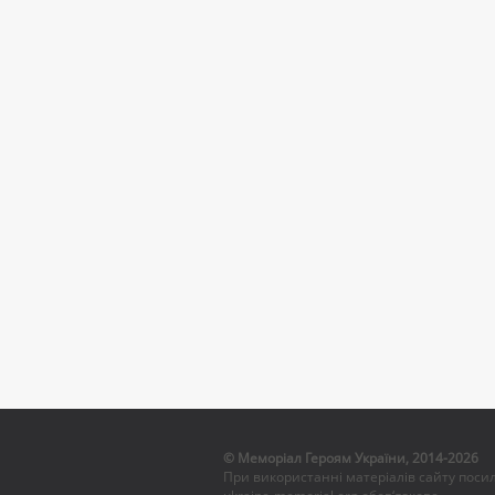
© Меморіал Героям України, 2014-2026
При використанні матеріалів сайту поси