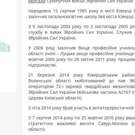
бригади
Сухопутних військ Збройних Сил України, 
Народився 15 серпня 1985 року в місті Ківерці 
закінчив загальноосвітню школу №4 міста Ківерці.
З 9 листопада 2004 року по 3 листопада 2005 ро
службу в лавах Збройних Сил України. Служив з
Збройних Сил України.
У 2006 році закінчив Вище професійне учили
області (нині – Луцьке вище професійне училище б
жовтня 2006 року по 28 квітня 2011 року працю
підприємстві.
21 березня 2014 року Ківерцівським район
Волинської області мобілізований до лав З
оператором 72-ї окремої гвардійської механізов
Збройних Сил України (військова частина А2167 (п
Церква Київської області).
З літа 2014 року брав участь в антитерористичній 
З 7 серпня 2014 року по 25 жовтня 2016 року вва
стратегічно важливої висоти Савур-Могила (
області).