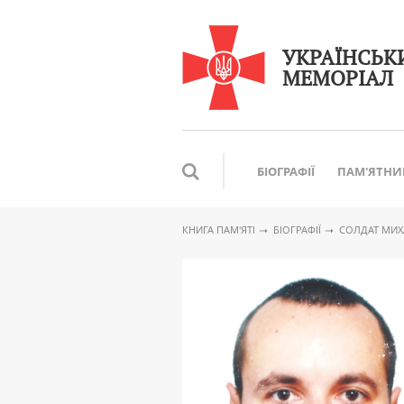
УКРАЇНСЬК
МЕМОРІАЛ
БІОГРАФІЇ
ПАМ'ЯТНИ
КНИГА ПАМ′ЯТІ
БІОГРАФІЇ
CОЛДАТ МИХА