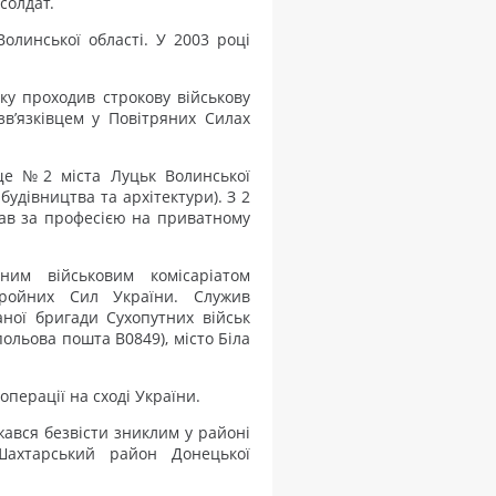
солдат.
Волинської області. У 2003 році
ку проходив строкову військову
в’язківцем у Повітряних Силах
ще №2 міста Луцьк Волинської
удівництва та архітектури). З 2
вав за професією на приватному
ним військовим комісаріатом
бройних Сил України. Служив
аної бригади Сухопутних військ
ольова пошта В0849), місто Біла
операції на сході України.
жався безвісти зниклим у районі
Шахтарський район Донецької