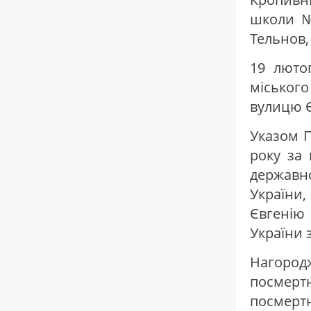
школи №
Тельнов,
19 люто
міського
вулицю Є
Указом П
року за 
державн
України,
Євгенію
України 
Нагород
посмертн
посмер