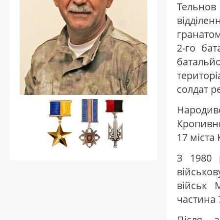
Тельнов
відділ
гранатом
2-го ба
баталь
територі
солдат р
Народивс
Кропивни
17 міста 
З 1980 
військов
військ 
частина 7
Після 