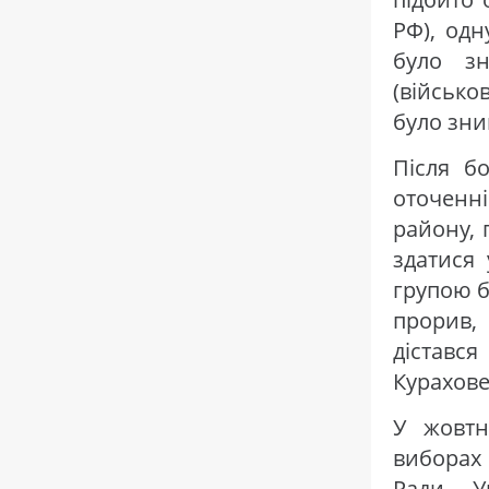
РФ), одн
було з
(військо
було зни
Після б
оточенн
району, 
здатися
групою б
прорив,
діставс
Курахове
У жовтн
виборах
Ради У