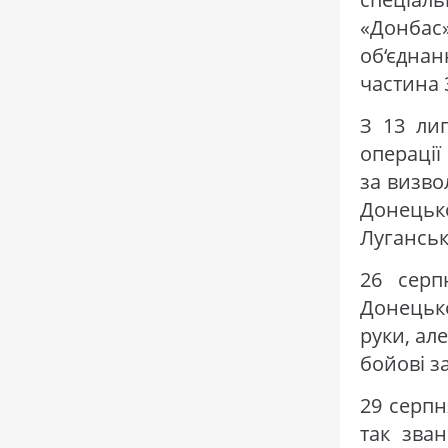
«Донба
об‘єдна
частина 
З 13 ли
операції
за визво
Донецько
Луганськ
26 серп
Донецьк
руки, ал
бойові за
29 серпн
так зва