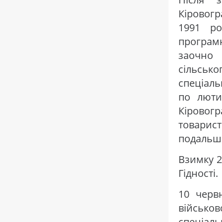
Кіровогр
1991 ро
програм
заочно
сільсь
спеціаль
по люти
Кіровог
товарист
подальш
Взимку 2
Гідності.
10 черв
військо
спеціал