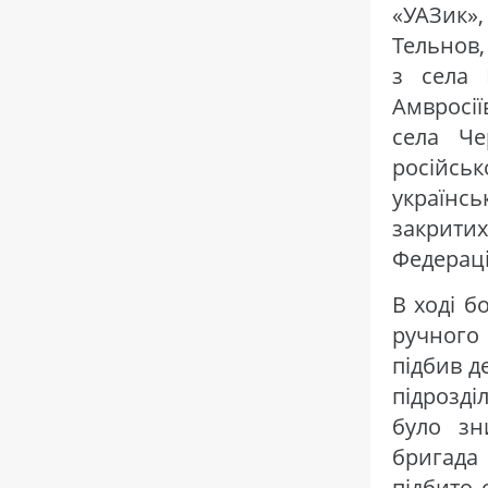
«УАЗик»
Тельнов,
з села 
Амвросі
села Че
російсь
українсь
закритих
Федераці
В ході б
ручного
підбив д
підрозді
було зн
бригада
підбито 