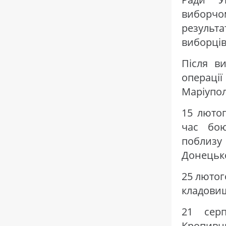
виборчо
результ
виборців 
Після в
операції
Маріупол
15 лютог
час бою
поблиз
Донецько
25 лютог
кладовищ
21 сер
Кропивн