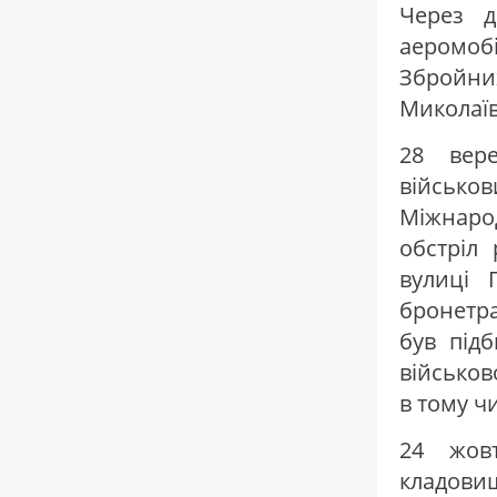
Через д
аеромобі
Збройни
Миколаїв
28 вере
військов
Міжнаро
обстріл 
вулиці 
бронетра
був підб
військов
в тому ч
24 жов
кладовищ