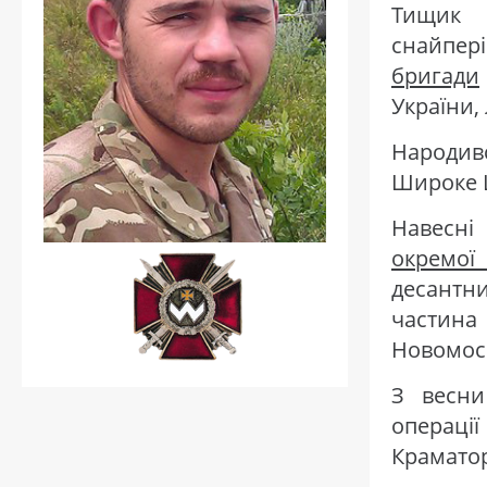
Тищик 
снай
бригади
України,
Народив
Широке Ш
Навесні
окремої
десантн
частина
Новомоск
З весни
операці
Краматор