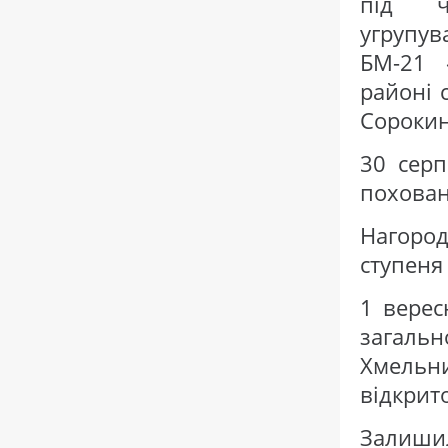
під ча
угрупув
БМ-21 
районі 
Сорокин
30 сер
похован
Нагоро
ступеня
1 верес
загаль
Хмельни
відкрит
Залишил