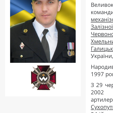
Веливо
коман
механіз
Залізно
Червон
Хмельн
Галицьк
України
Народив
1997 ро
З 29 че
2002 
артиле
Сухопут