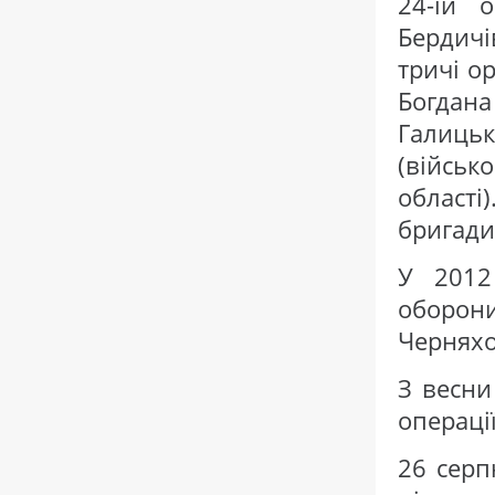
24-ій о
Бердичі
тричі о
Богдана
Галицьк
(військ
області
бригади
У 2012
оборон
Черняхов
З весни
операції
26 серп