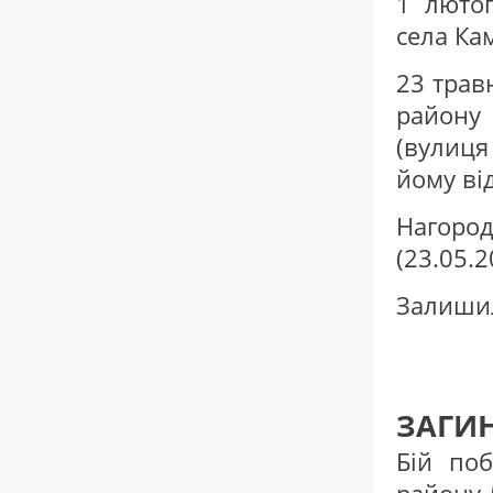
1 люто
села Ка
23 трав
району 
(вулиця
йому ві
Нагоро
(23.05.2
Залишил
ЗАГИН
Бій поб