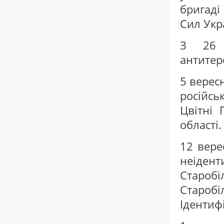
бригаді
Сил Укра
З 26 
антитер
5 верес
російсь
Цвітні 
області.
12 вере
неіде
Староб
Староб
Ідентиф