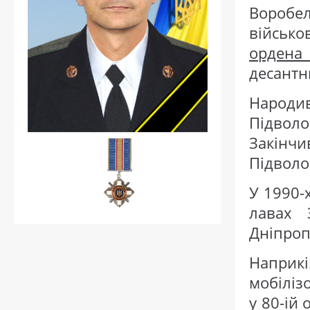
Воро
військ
ордена
десантн
Народи
Підвол
Закін
Підволо
У 1990-
лавах 
Дніпроп
Напри
мобіліз
у 80-ій