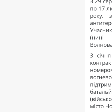
З 29 сер
по 17 л
року, 
антите
Учасник
(нині 
Волнова
З січн
контрак
номером
вогнево
підтри
батальй
(військ
місто Н