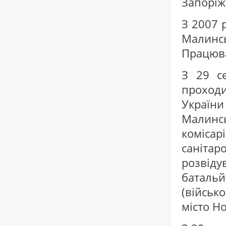
Запоріж
З 2007 
Малинс
Працюва
З 29 с
проход
Україн
Малинс
комісар
саніт
розві
батальй
(військ
місто Н