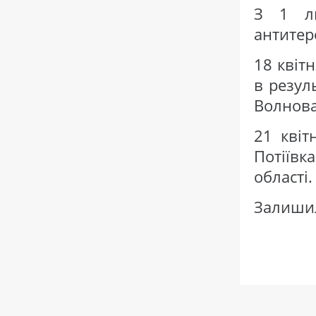
З 1 лю
антитер
18 квіт
в резул
Волнова
21 квіт
Потіїв
області.
Залишил