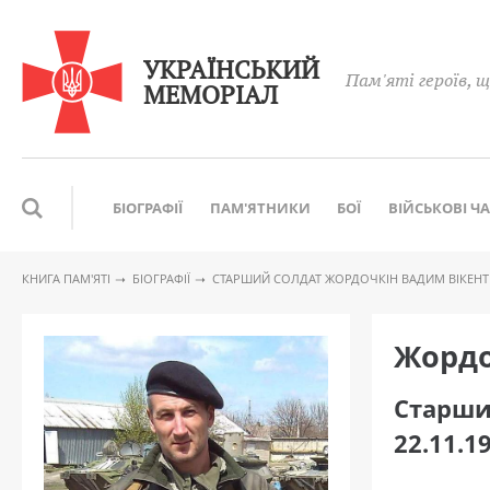
УКРАЇНСЬКИЙ
Пам'яті героїв, щ
МЕМОРІАЛ
БІОГРАФІЇ
ПАМ'ЯТНИКИ
БОЇ
ВІЙСЬКОВІ Ч
КНИГА ПАМ′ЯТІ
БІОГРАФІЇ
CТАРШИЙ СОЛДАТ ЖОРДОЧКІН ВАДИМ ВІКЕН
Жордо
Cтарши
22.11.1