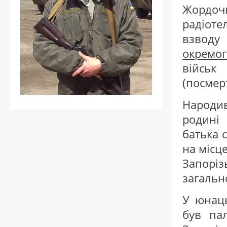
Жордоч
радіот
взводу
окремог
військ
(посмер
Народив
родині 
батька 
на місц
Запорі
загальн
У юнаць
був па