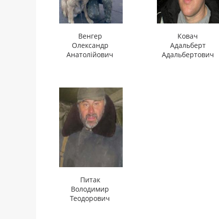
Венгер
Ковач
Олександр
Адальберт
Анатолійович
Адальбертович
Питак
Володимир
Теодорович