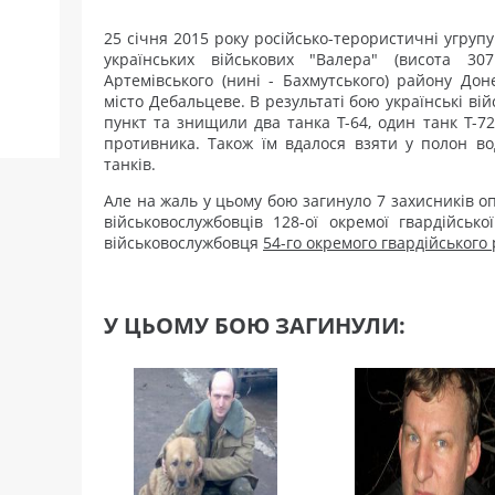
25 січня 2015 року російсько-терористичні угру
українських військових "Валера" (висота 30
Артемівського (нині - Бахмутського) району Дон
місто Дебальцеве. В результаті бою українські ві
пункт та знищили два танка Т-64, один танк Т-72
противника. Також їм вдалося взяти у полон вод
танків.
Але на жаль у цьому бою загинуло 7 захисників оп
військовослужбовців 128-ої окремої гвардійсько
військовослужбовця
54-го окремого гвардійського
У ЦЬОМУ БОЮ ЗАГИНУЛИ: