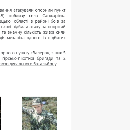
пування атакували опорний пункт
7.5) поблизу села Санжарівка
ецької області в районі боїв за
йськові відбили атаку на опорний
 та значну кількість живої сили
ія-механіка одного із підбитих
орного пункту «Валера», з них 5
ї гірсько-піхотної бригади та 2
 розвідувального батальйону
.