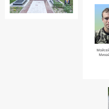
Мойсей
Миха