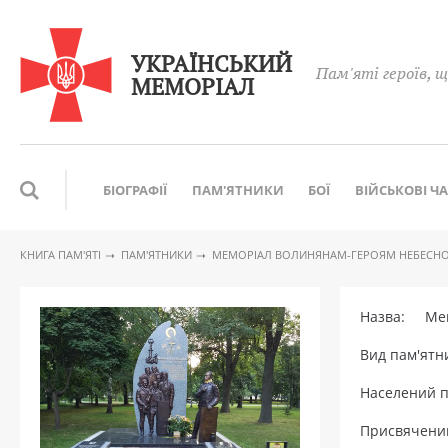
УКРАЇНСЬКИЙ
Пам'яті героїв, щ
МЕМОРІАЛ
БІОГРАФІЇ
ПАМ'ЯТНИКИ
БОЇ
ВІЙСЬКОВІ Ч
КНИГА ПАМ′ЯТІ
ПАМ'ЯТНИКИ
МЕМОРІАЛ ВОЛИНЯНАМ-ГЕРОЯМ НЕБЕСНОЇ
Назва: Мемо
Вид пам'ят
Населений 
Присвячени