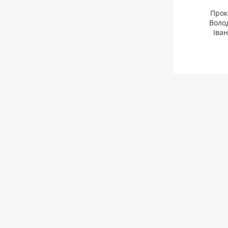
Прок
Воло
Іва