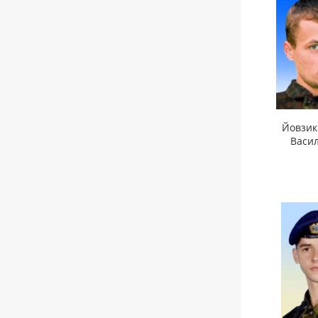
Йовзик
Васи