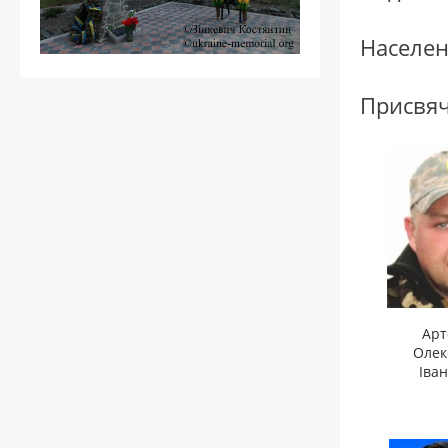
Населе
Присвя
Арт
Олек
Іва