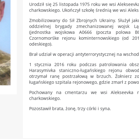
Urodził się 25 listopada 1975 roku we wsi Alekseev
charkowskiego. Ukończył szkołę średnią we wsi Aleks
Zmobilizowany do Sił Zbrojnych Ukrainy. Służył jak
oddzielnej brygady zmechanizowanej wojsk Lą
(jednostka wojskowa A0666 (poczta polowa B0
Czornomorśke rejonu kominternowskiego (od 20
odeskiego).
Brał udział w operacji antyterrorystycznej na wschod
1 stycznia 2016 roku podczas patrolowania obs
Harasymivka staniczno-ługańskiego rejonu obwo
otrzymał ranę postrzałową w brzuch. Żołnierz zo
ługańskiego szpitala rejonowego, gdzie zmarł z pow
Pochowany na cmentarzu we wsi Alekseevka re
charkowskiego.
Pozostawił brata, żonę, trzy córki i syna.