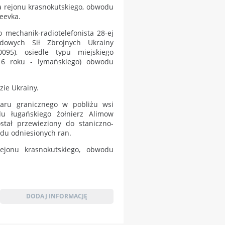
ka rejonu krasnokutskiego, obwodu
eevka.
o mechanik-radiotelefonista 28-ej
dowych Sił Zbrojnych Ukrainy
095), osiedle typu miejskiego
16 roku - lymańskiego) obwodu
zie Ukrainy.
zaru granicznego w pobliżu wsi
du ługańskiego żołnierz Alimow
stał przewieziony do staniczno-
odu odniesionych ran.
jonu krasnokutskiego, obwodu
DODAJ INFORMACJĘ