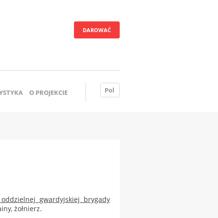
DAROWAĆ
Pol
YSTYKA
O PROJEKCIE
 oddzielnej gwardyjskiej brygady
ny, żołnierz.