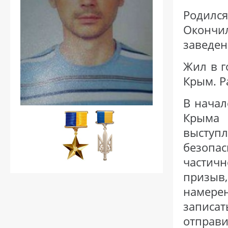
Родилс
Окончи
заведен
Жил в 
Крым. Р
В начал
Крыма 
выступ
безопа
частич
призыв
намере
записат
отправи