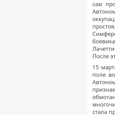
сам пр
Автоно
оккупа
простоя
Симфе
боевика
Лачетт
После э
15 март
поле во
Автон
признак
обмотан
многоч
стала п