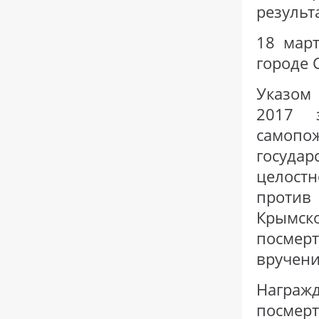
результ
18 мар
городе 
Указом 
2017 
самоп
государ
целост
проти
Крымско
посмер
вручени
Награжд
посмерт