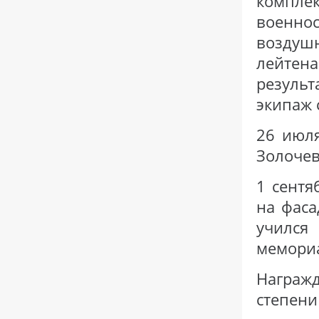
компле
военно
воздушн
лейтена
результ
экипаж 
26 июл
Золочев
1 сентя
на фаса
училс
мемориа
Награж
степени