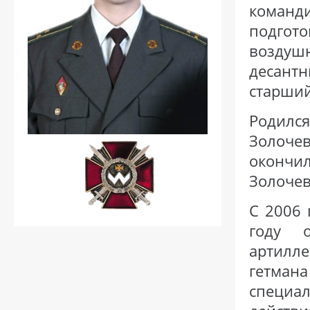
коман
подгот
воздуш
десант
старший
Родил
Золочев
окончи
Золочев
С 2006 
году 
артилл
гетман
специа