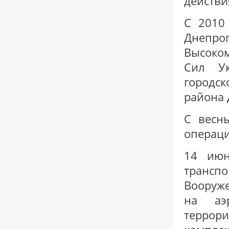
действи
С 2010
Днепро
Высоко
Сил Ук
городс
района 
С весн
операци
14 июн
трансп
Вооруж
на аэ
террор