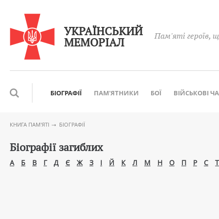
УКРАЇНСЬКИЙ
Пам'яті героїв, щ
МЕМОРІАЛ
БІОГРАФІЇ
ПАМ'ЯТНИКИ
БОЇ
ВІЙСЬКОВІ Ч
КНИГА ПАМ′ЯТІ
БІОГРАФІЇ
Біографії загиблих
А
Б
В
Г
Д
Є
Ж
З
І
Й
К
Л
М
Н
О
П
Р
С
Т