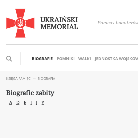
UKRAIŃSKI
Pamięci bohaterów,
MEMORIAL
BIOGRAFIE
POMNIKI
WALKI
JEDNOSTKA WOJSKO
KSIĘGA PAMIĘCI
BIOGRAFIA
Biografie zabity
A
D
E
I
J
Y