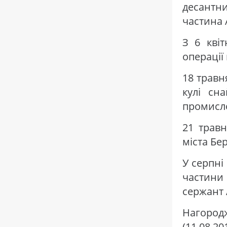
десантн
частина 
З 6 кві
операції 
18 травн
кулі сн
промисло
21 трав
міста Бе
У серпні
частини
сержант 
Нагоро
(11.08.20