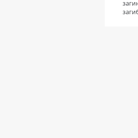
заги
заги