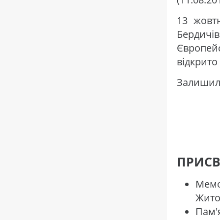
13 жовтн
Бердич
Європейс
відкрито
Залишили
ПРИСВ
Мемо
Жито
Пам