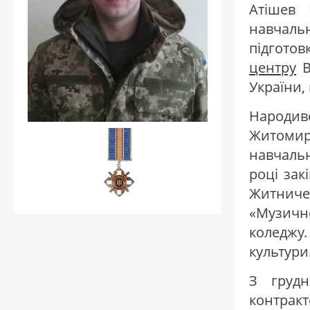
Атішев 
навчал
підго
центру
В
України,
Народи
Житомир
навчальн
році зак
Житничен
«Музичн
коледжу.
культури
З грудн
контракт