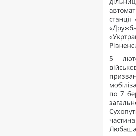
дільни
автома
станції
«Дружб
«Укртра
Рівненсь
5 лют
військ
призва
мобіліз
по 7 бе
загаль
Сухопут
частин
Любаша 