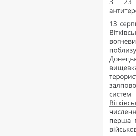
З 23 
антитер
13 серп
Вітківс
вогневи
поблиз
Донецьк
вищевка
терори
залпов
систем 
Вітківс
численн
перша 
військ