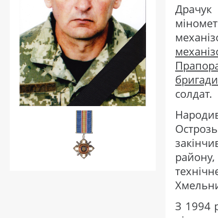
Драчук
міноме
механіз
механіз
Прапо
бригади
солдат.
Народи
Острозь
закінч
району,
техні
Хмельни
З 1994 