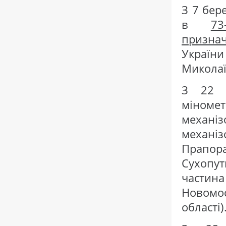
З 7 бер
в
73
призна
Україн
Миколаїв
З 22 к
міноме
механіз
механіз
Прапор
Сухопут
частин
Новомо
області)