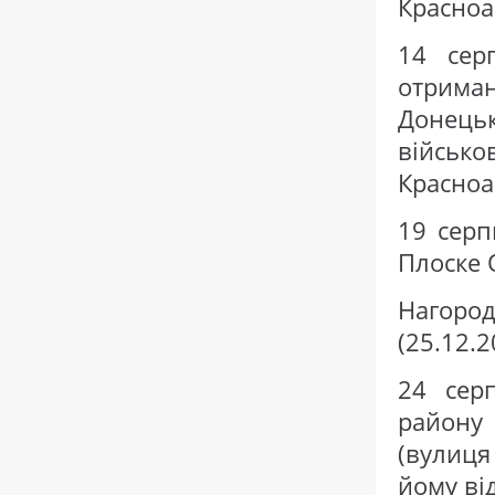
Красноа
14 сер
отрима
Донець
військ
Красноа
19 серп
Плоске 
Нагоро
(25.12.2
24 сер
району 
(вулиця
йому ві