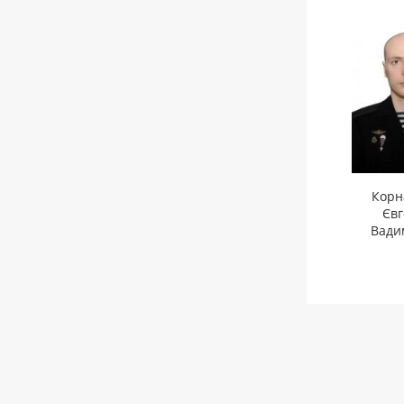
Корн
Євг
Вади