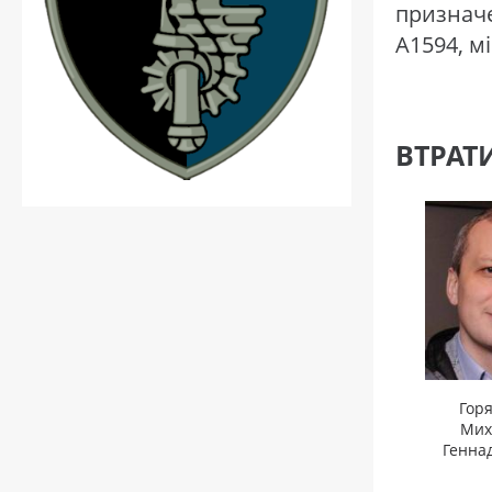
признач
А1594, мі
ВТРАТ
Гор
Мих
Генна