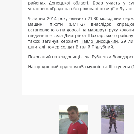
районах Донецької області. Брав участь у су
установок «Град» на обстрілювані позиції в Луганс
9 липня 2014 року близько 21.30 молодший серж
машині піхоти (БМП-2) внаслідок спрацю
встановленого на дорозі на маршруті руху колони 
південніше села Дмитрівка Шахтарського району 
також загинув сержант
Павло Висоцький
, 29 л
шпиталі помер солдат
Віталій Підлубний
.
Похований на кладовищі села Рубченки Володарськ
Нагороджений орденом «За мужність» III ступеня (1