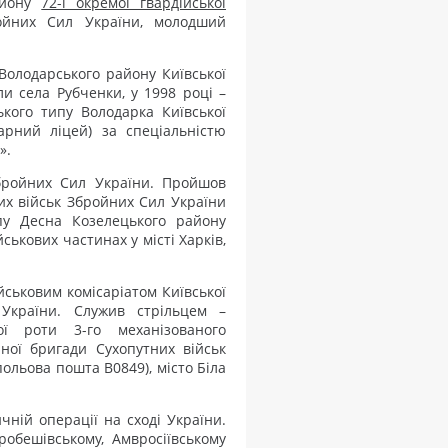
льйону
72-ї окремої гвардійської
ойних Сил України, молодший
Володарського району Київської
ли села Рубченки, у 1998 році –
кого типу Володарка Київської
арний ліцей) за спеціальністю
».
Збройних Сил України. Пройшов
их військ Збройних Сил України
ипу Десна Козелецького району
йськових частинах у місті Харків,
ськовим комісаріатом Київської
України. Служив стрільцем –
ої роти 3-го механізованого
аної бригади Сухопутних військ
ольова пошта В0849), місто Біла
чній операції на сході України.
робешівському, Амвросіївському