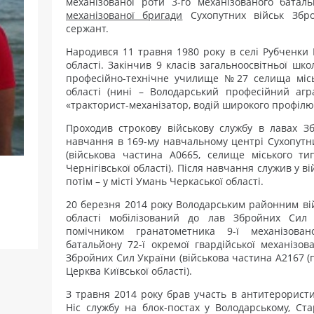
механізованої роти 3-го механізованого бата
механізованої бригади
Сухопутних військ Збр
сержант.
Народився 11 травня 1980 року в селі Рубченки 
області. Закінчив 9 класів загальноосвітньої шко
професійно-технічне училище №27 селища місь
області (нині – Володарський професійний агр
«тракторист-механізатор, водій широкого профілю
Проходив строкову військову службу в лавах 
навчання в 169-му навчальному центрі Сухопутн
(військова частина А0665, селище міського т
Чернігівської області). Після навчання служив у ві
потім – у місті Умань Черкаської області.
20 березня 2014 року Володарським районним вій
області мобілізований до лав Збройних Сил 
помічником гранатометника 9-ї механізован
батальйону 72-ї окремої гвардійської механізов
Збройних Сил України (військова частина А2167 (п
Церква Київської області).
З травня 2014 року брав участь в антитерористи
Ніс службу на блок-постах у Володарському, Ста