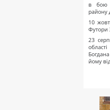
в бою 
району 
10 жовт
Футори 
23 серп
області
Богдана
йому ві