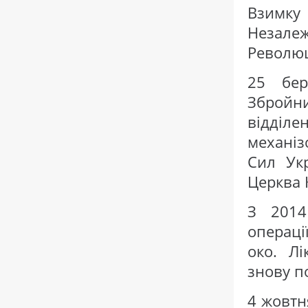
Взимку
Незалеж
Революці
25 бер
Зброй
відділ
механіз
Сил Укр
Церква К
З 2014
операці
око. Лі
знову п
4 жовтн