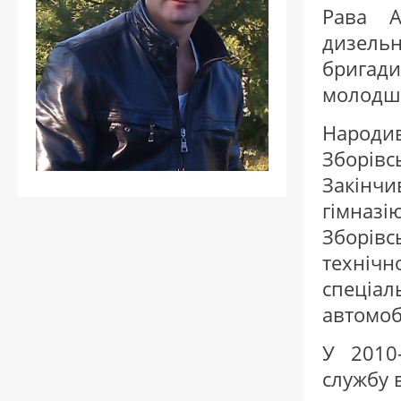
Рава А
дизельн
бригади
молодш
Народи
Зборів
Закінчи
гімназі
Зборівс
техніч
спеці
автомобі
У 2010
службу 