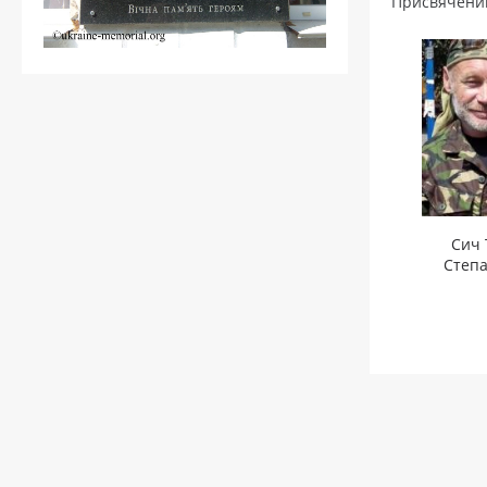
Присвячени
Сич 
Степ