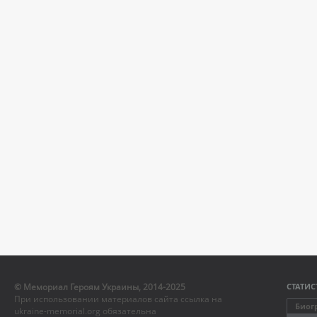
© Мемориал Героям Украины, 2014-2025
СТАТИС
При использовании материалов сайта ссылка на
Биог
ukraine-memorial.org обязательна