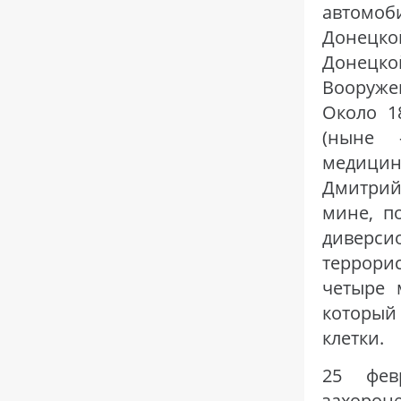
автомоби
Донецко
Донецко
Вооруже
Около 1
(ныне 
медици
Дмитрий
мине, п
диверс
террори
четыре 
который
клетки.
25 фев
захорон