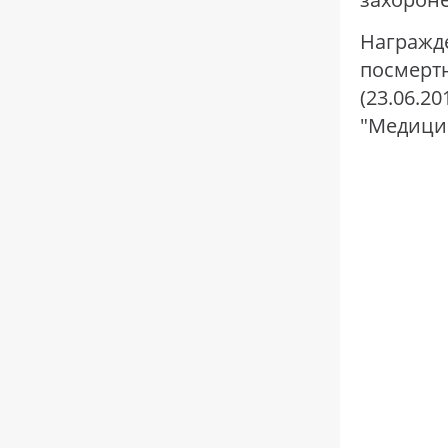
Награжде
посмерт
(23.06.
"Медицин