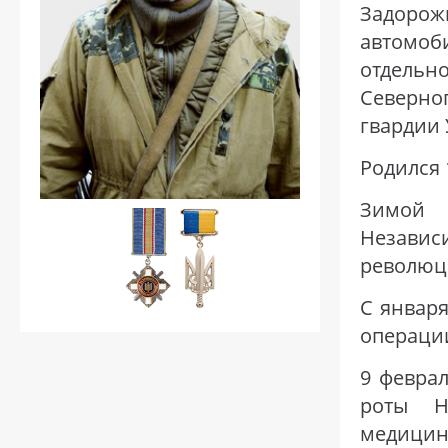
Задоро
автомо
отдель
Северно
гвардии 
Родился 
Зимой 
Независ
революц
С января
операции
9 февра
роты Н
медици